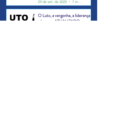
29 de set. de 2025
7 min de leitura
O Luto, a vergonha, a liderança e
a honra - ATUALIZADO.
11 de set. de 2025
9 min de leitura
Percepções, verdades, mentiras e
incompreensões
17 de jun. de 2025
10 min de leitura
1
/
8