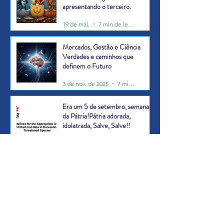
apresentando o terceiro.
19 de mai.
7 min de leitura
Mercados, Gestão e Ciência
Verdades e caminhos que
definem o Futuro
3 de nov. de 2025
7 min de leitura
Era um 5 de setembro, semana
da Pátria!Pátria adorada,
idolatrada, Salve, Salve!!
29 de set. de 2025
7 min de leitura
O Luto, a vergonha, a liderança e
a honra - ATUALIZADO.
11 de set. de 2025
9 min de leitura