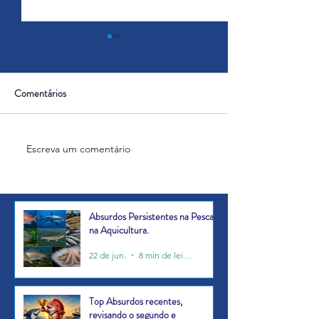
Comentários
Escreva um comentário
Absurdos Persistentes na
Top Absurdos rece
Pesca e na Aquicultura.
revisando o segund
apresentando o ter
Absurdos Persistentes na Pesca e
na Aquicultura.
22 de jun.
8 min de leitura
Top Absurdos recentes,
revisando o segundo e