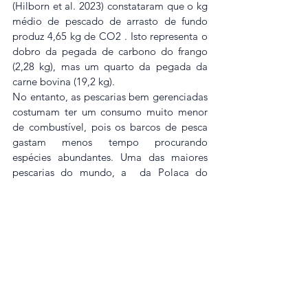
(Hilborn et al. 2023) constataram que o kg 
médio de pescado de arrasto de fundo 
produz 4,65 kg de CO2 . Isto representa o 
dobro da pegada de carbono do frango 
(2,28 kg), mas um quarto da pegada da 
carne bovina (19,2 kg).
No entanto, as pescarias bem gerenciadas 
costumam ter um consumo muito menor 
de combustível, pois os barcos de pesca 
gastam menos tempo procurando 
espécies abundantes. Uma das maiores 
pescarias do mundo, a  da Polaca do 
Alasca, produz apenas 0,83 kg de CO2 
para cada kg de alimento – sem dúvida 
uma das proteínas de menor impacto do 
mundo.  A riqueza da pesca de Polaca do 
Alasca permitiu investimentos de capital 
em barcos modernos e mais eficientes que 
reduziram significativamente o uso de 
combustível (a Polaca do Alasca é 