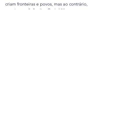
criam fronteiras e povos, mas ao contrário, 
une, integra”, finaliza Cadu Villaça.
Ver tudo
Posts recentes