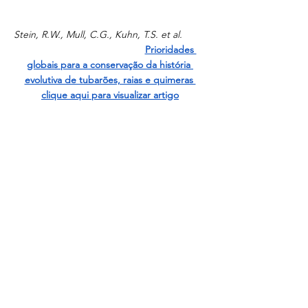
Stein, R.W., Mull, C.G., Kuhn, T.S. et al.
Prioridades 
globais para a conservação da história 
evolutiva de tubarões, raias e quimeras 
clique aqui para visualizar artigo