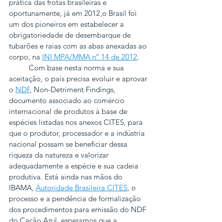
prática das frotas brasileiras e 
oportunamente, já em 2012,o Brasil foi 
um dos pioneiros em estabelecer a 
obrigatoriedade de desembarque de 
tubarões e raias com as abas anexadas ao 
corpo, na 
INI MPA/MMA nº 14 de 2012
.
          Com base nesta norma e sua 
aceitação, o país precisa evoluir e aprovar 
o 
NDF
, Non-Detriment Findings, 
documento associado ao comércio 
internacional de produtos à base de 
espécies listadas nos anexos CITES, para 
que o produtor, processador e a indústria 
nacional possam se beneficiar dessa 
riqueza da natureza e valorizar 
adequadamente a espécie e sua cadeia 
produtiva. Está ainda nas mãos do 
IBAMA, 
Autoridade Brasileira CITES
, o 
processo e a pendência de formalização 
dos procedimentos para emissão do NDF 
do Cação Azul, esperamos que a 