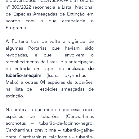
Biodiversidade - CONSERVA+ e a Portaria 
nº 300/2022 reconhecia a Lista  Nacional 
de Espécies Ameaçadas de Extinção em 
acordo com o que estabelecia o 
Programa.
A Portaria traz de volta a vigência de 
algumas Portarias que haviam sido 
revogadas, e que  envolvem o 
reconhecimento de listas, e a antecipação 
da entrada em vigor da 
inclusão do  
tubarão-anequim
 (Isurus oxyrinchus – 
Mako) e outras 04 espécies de tubarões, 
na lista de  espécies ameaçadas de 
extinção.
Na prática, o que muda é que essas cinco 
espécies de tubarões (Carcharhinus 
acronotus – tubarão-de-focinho-negro, 
Carcharhinus brevipinna – tubarão-galha-
preta, Carcharhinus  falciformis – tubarão-