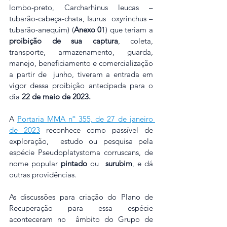
lombo-preto, Carcharhinus leucas – 
tubarão-cabeça-chata, Isurus  oxyrinchus – 
tubarão-anequim) (
Anexo 0
1) que teriam a 
proibição de sua captura
, coleta,  
transporte, armazenamento, guarda, 
manejo, beneficiamento e comercialização 
a partir de  junho, tiveram a entrada em 
vigor dessa proibição antecipada para o 
dia 
22 de maio de 2023.
A 
Portaria MMA nº 355, de 27 de janeiro 
de 2023
 reconhece como passível de 
exploração,  estudo ou pesquisa pela 
espécie Pseudoplatystoma corruscans, de 
nome popular 
pintado
 ou  
surubim
, e dá 
outras providências.
As discussões para criação do Plano de 
Recuperação para essa espécie 
aconteceram no  âmbito do Grupo de 