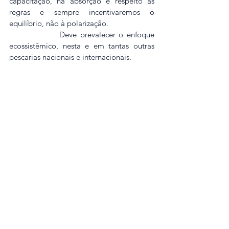
capacitação, na absorção e respeito às 
regras e sempre incentivaremos o 
equilíbrio, não à polarização. 
               Deve prevalecer o enfoque 
ecossistêmico, nesta e em tantas outras 
pescarias nacionais e internacionais.
Fonte: 
Kang, H.; Zhang, C.-I. A Concept and Framework of 
the Extended Ecosystem-Based Fisheries Assessment 
Approach Incorporating Other Driving Forces. Journal of 
Marine Science and Engineering, 2021, vol. 9, artigo 545.