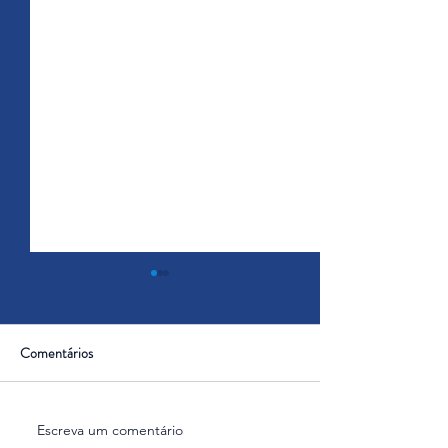
Comentários
Escreva um comentário
Absurdos Persistentes na
Top Absurdos rece