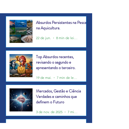
Pesca e na Aquicultura.
revisando o segund
apresentando o ter
Absurdos Persistentes na Pesca e
na Aquicultura.
22 de jun.
8 min de leitura
Top Absurdos recentes,
revisando o segundo e
apresentando o terceiro.
19 de mai.
7 min de leitura
Mercados, Gestão e Ciência
Verdades e caminhos que
definem o Futuro
3 de nov. de 2025
7 min de leitura
Era um 5 de setembro, semana