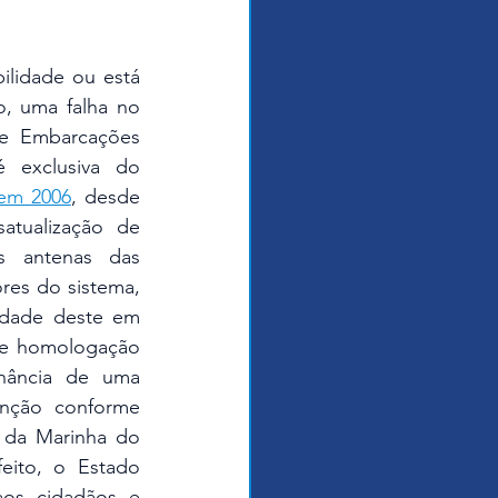
, uma falha no 
e Embarcações 
 exclusiva do 
 em 2006
, desde 
tualização de 
s antenas das 
es do sistema, 
edade deste em 
de homologação 
nância de uma 
nção conforme 
 da Marinha do 
ito, o Estado 
os cidadãos e 