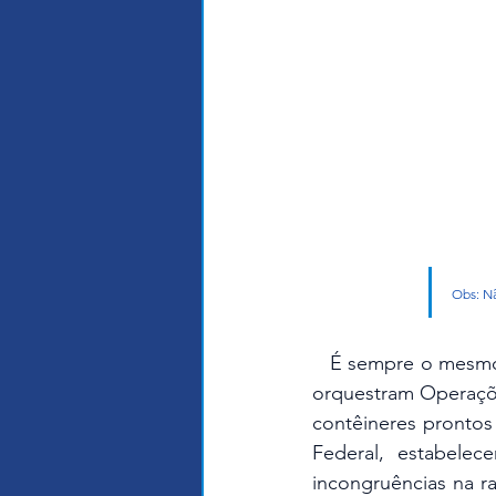
Obs: Nã
   É sempre o mesmo, com base na sua importante função de fiscalização ambiental federal, 
orquestram Operaçõe
contêineres pronto
Federal, estabelec
incongruências na r