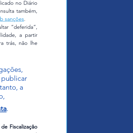
cado no Diário 
onsulta também, 
b sanções
.
ar “deferida”, 
dade, a partir 
trás, não lhe 
gações, 
 publicar 
anto, a 
o,
sta
.
e Fiscalização 