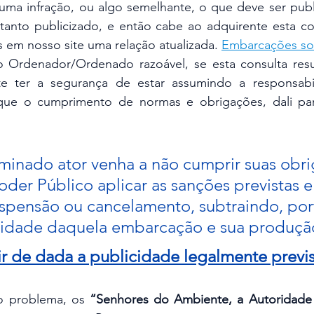
ma infração, ou algo semelhante, o que deve ser publi
ortanto publicizado, e então cabe ao adquirente esta c
em nosso site uma relação atualizada. 
Embarcações
so
 Ordenador/Ordenado razoável, se esta consulta result
e ter a segurança de estar assumindo a responsabili
e o cumprimento de normas e obrigações, dali para 
minado ator venha a não cumprir suas obri
oder Público aplicar as sanções previstas e
spensão ou cancelamento, subtraindo, port
lidade daquela embarcação e sua produçã
ir de dada a publicidade legalmente previ
 o problema, os 
“Senhores do Ambiente, a Autoridade d