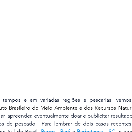
tuto Brasileiro do Meio Ambiente e dos Recursos Natur
uar, apreender, eventualmente doar e publicitar resultad
os de pescado.  Para lembrar de dois casos recentes,
o Sul do Brasil, 
Pargo - Pará
 e 
Barbatanas - SC
, e ago