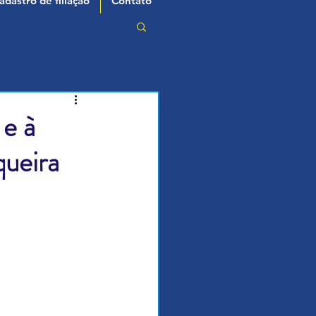
adastro de filiação
Contato
 e à
queira