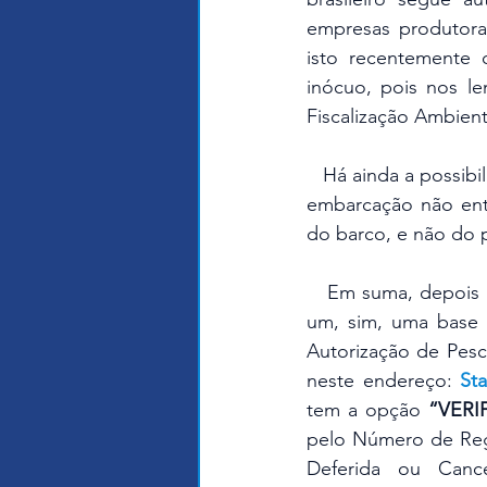
empresas produtora
isto recentemente
inócuo, pois nos l
Fiscalização Ambient
   Há ainda a possibilidade de que aquela produção seja originada em uma viagem em que a 
embarcação não entr
do barco, e não do
   Em suma, depois de muito tempo e louvavelmente, o adquirente de uma produção tem 
um, sim, uma base d
Autorização de Pesca
neste endereço: 
St
tem a opção 
“VERI
pelo Número de Regi
Deferida ou Canc