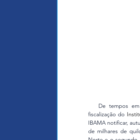
   De tempos em tempos e em variadas regiões e pescarias, vemos operações de 
fiscalização do
Insti
IBAMA notificar, aut
de milhares de quil
Norte e o segundo n