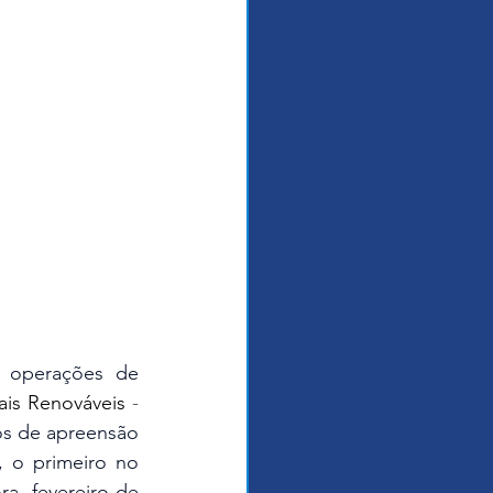
ais Renováveis 
- 
os de apreensão 
 o primeiro no 
ra, fevereiro de 