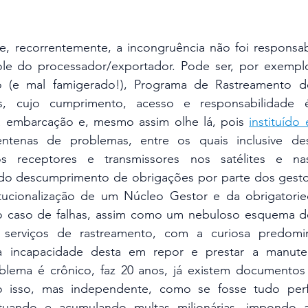
le do processador/exportador. Pode ser, por exemplo
o (e mal famigerado!), Programa de Rastreamento d
s, cujo cumprimento, acesso e responsabilidade é
a embarcação e, mesmo assim olhe lá, pois 
instituído
ntenas de problemas, entre os quais inclusive desa
os receptores e transmissores nos satélites e na
o descumprimento de obrigações por parte dos gestor
tucionalização de um Núcleo Gestor e da obrigatori
 no caso de falhas, assim como um nebuloso esquema 
 serviços de rastreamento, com a curiosa predomi
a incapacidade desta em repor e prestar a manute
blema é crônico, faz 20 anos, já existem documentos
o isso, mas independente, como se fosse tudo perfe
utuando e acumulando multas milionárias, impondo a