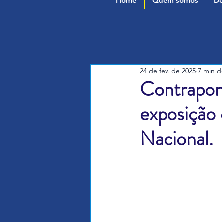
Home
Quem somos
De
24 de fev. de 2025
7 min de
Contrapont
exposição 
Nacional.