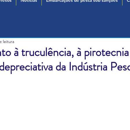
fesos
Notícias
Embarcações de pesca sob sanções
C
 leitura
o à truculência, à pirotecnia
depreciativa da Indústria Pes