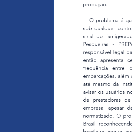
produção.
   O problema é que, recorrentemente, a incongruência não foi responsabilidade ou está 
sob qualquer contro
sinal do famigerad
Pesqueiras - PREP
responsável legal d
então apresenta ce
frequência entre 
embarcações, além d
até mesmo da insti
avisar os usuários
de prestadoras de
empresa, apesar d
normatizado. O pro
Brasil reconhecend
brasileiro segue a