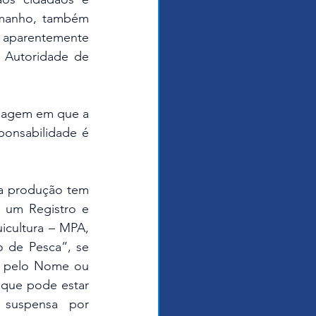
amanho, também 
 aparentemente 
Autoridade de 
onsabilidade é 
 um Registro e 
icultura – MPA, 
 de Pesca”, se 
e pelo Nome ou 
que pode estar 
suspensa por 