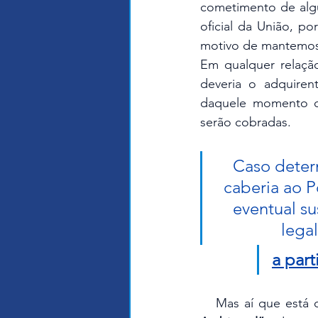
cometimento de algu
oficial da União, p
motivo de mantemos 
Em qualquer relação
deveria o adquirent
daquele momento qu
serão cobradas.
Caso deter
caberia ao P
eventual su
lega
a part
   Mas aí que está