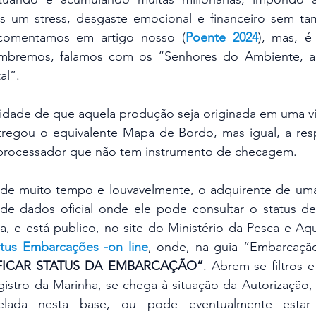
s um stress, desgaste emocional e financeiro sem t
 comentamos em artigo nosso (
Poente 2024
), mas, é
embremos, falamos com os “Senhores do Ambiente, a 
al”.
egou o equivalente Mapa de Bordo, mas igual, a resp
 processador que não tem instrumento de checagem.
e dados oficial onde ele pode consultar o status de
, e está publico, no site do Ministério da Pesca e Aqu
atus Embarcações -on line
, onde, na guia “Embarcação
FICAR STATUS DA EMBARCAÇÃO”
. Abrem-se filtros 
stro da Marinha, se chega à situação da Autorização, 
elada nesta base, ou pode eventualmente estar 